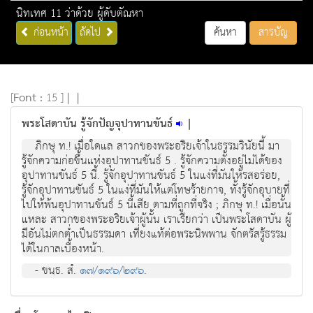
นิทเทศ 11 ว่าด้วย ผู้ดับตัณหา
ก่อนหน้า
ถัดไป
ค้นหา
สารบัญ
[
Font :
15 ]
|
|
พระโสดาบัน รู้จักปัญจุปาทานขันธ์
|
ภิกษุ ท.! เมื่อใดแล สาวกของพระอริยเจ้าในธรรมวินัยนี้ มา
รู้จักความก่อขึ้นแห่งอุปาทานขันธ์ 5 . รู้จักความตั้งอยู่ไม่ได้ของ
อุปาทานขันธ์ 5 นี้. รู้จักอุปาทานขันธ์ 5 ในแง่ที่มันให้รสอร่อย,
รู้จักอุปาทานขันธ์ 5 ในแง่ที่มันให้แต่โทษร้ายกาจ, ทั้งรู้จักอุบายที่
ไปให้พ้นอุปาทานขันธ์ 5 นี้เสีย ตามที่ถูกที่จริง ; ภิกษุ ท.! เมื่อนั้น
แหละ สาวกของพระอริยเจ้าผู้นั้น เราเรียกว่า เป็นพระโสดาบัน ผู้
มีอันไม่ตกต่ำเป็นธรรมดา เที่ยงแท้ต่อพระนิพพาน จักตรัสรู้ธรรม
ได้ในกาลเบื้องหน้า.
- ขนฺธ. สํ.
๑๗/๑๙๖/๒๙๖
.