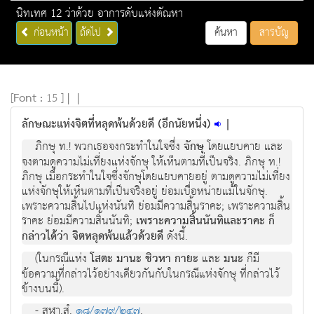
นิทเทศ 12 ว่าด้วย อาการดับแห่งตัณหา
ก่อนหน้า
ถัดไป
ค้นหา
สารบัญ
[
Font :
15 ]
|
|
ลักษณะแห่งจิตที่หลุดพ้นด้วยดี (อีกนัยหนึ่ง)
|
ภิกษุ ท.! พวกเธอจงกระทำในใจซึ่ง
จักษุ
โดยแยบคาย และ
จงตามดูความไม่เที่ยงแห่งจักษุ ให้เห็นตามที่เป็นจริง. ภิกษุ ท.!
ภิกษุ เมื่อกระทำในใจซึ่งจักษุโดยแยบคายอยู่ ตามดูความไม่เที่ยง
แห่งจักษุให้เห็นตามที่เป็นจริงอยู่ ย่อมเบื่อหน่ายแม้ในจักษุ.
เพราะความสิ้นไปแห่งนันทิ ย่อมมีความสิ้นราคะ; เพราะความสิ้น
ราคะ ย่อมมีความสิ้นนันทิ;
เพราะความสิ้นนันทิและราคะ ก็
กล่าวได้ว่า จิตหลุดพ้นแล้วด้วยดี
ดังนี้.
(ในกรณีแห่ง
โสตะ มานะ ชิวหา กายะ
และ
มนะ
ก็มี
ข้อความที่กล่าวไว้อย่างเดียวกันกับในกรณีแห่งจักษุ ที่กล่าวไว้
ข้างบนนี้).
- สฬา.สํ.
๑๘/๑๗๙/๒๔๗
.