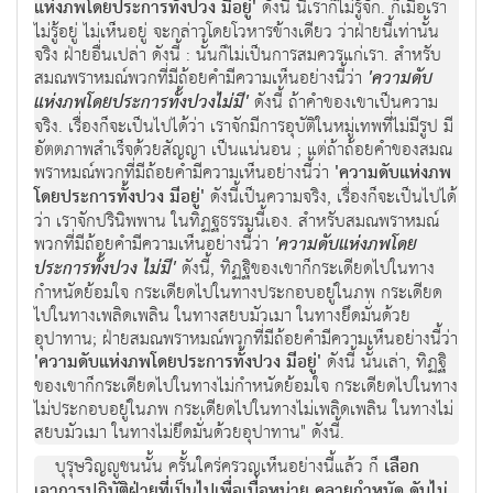
แห่งภพโดยประการทั้งปวง มีอยู่'
ดังนี้ นี้เราก็ไม่รู้จัก. ก็เมื่อเรา
ไม่รู้อยู่ ไม่เห็นอยู่ จะกล่าวโดยโวหารข้างเดียว ว่าฝ่ายนี้เท่านั้น
จริง ฝ่ายอื่นเปล่า ดังนี้ : นั้นก็ไม่เป็นการสมควรแก่เรา. สำหรับ
สมณพราหมณ์พวกที่มีถ้อยคำมีความเห็นอย่างนี้ว่า
'ความดับ
แห่งภพโดยประการทั้งปวงไม่มี'
ดังนี้ ถ้าคำของเขาเป็นความ
จริง. เรื่องก็จะเป็นไปได้ว่า เราจักมีการอุบัติในหมู่เทพที่ไม่มีรูป มี
อัตตภาพสำเร็จด้วยสัญญา เป็นแน่นอน ; แต่ถ้าถ้อยคำของสมณ
พราหมณ์พวกที่มีถ้อยคำมีความเห็นอย่างนี้ว่า
'ความดับแห่งภพ
โดยประการทั้งปวง มีอยู่'
ดังนี้เป็นความจริง, เรื่องก็จะเป็นไปได้
ว่า เราจักปรินิพพาน ในทิฏฐธรรมนี้เอง. สำหรับสมณพราหมณ์
พวกที่มีถ้อยคำมีความเห็นอย่างนี้ว่า
'ความดับแห่งภพโดย
ประการทั้งปวง ไม่มี'
ดังนี้, ทิฏฐิของเขาก็กระเดียดไปในทาง
กำหนัดย้อมใจ กระเดียดไปในทางประกอบอยู่ในภพ กระเดียด
ไปในทางเพลิดเพลิน ในทางสยบมัวเมา ในทางยึดมั่นด้วย
อุปาทาน; ฝ่ายสมณพราหมณ์พวกที่มีถ้อยคำมีความเห็นอย่างนี้ว่า
'ความดับแห่งภพโดยประการทั้งปวง มีอยู่'
ดังนี้ นั้นเล่า, ทิฏฐิ
ของเขาก็กระเดียดไปในทางไม่กำหนัดย้อมใจ กระเดียดไปในทาง
ไม่ประกอบอยู่ในภพ กระเดียดไปในทางไม่เพลิดเพลิน ในทางไม่
สยบมัวเมา ในทางไม่ยึดมั่นด้วยอุปาทาน" ดังนี้.
บุรุษวิญญูชนนั้น ครั้นใคร่ครวญเห็นอย่างนี้แล้ว ก็
เลือก
เอาการปฏิบัติฝ่ายที่เป็นไปเพื่อเบื่อหน่าย คลายกำหนัด ดับไม่