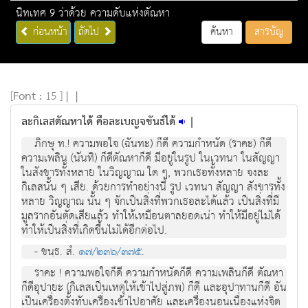
นิทเทศ 9 ว่าด้วย ความดับแห่งตัณหา
ก่อนหน้า
ถัดไป
ค้นหา
สารบัญ
[
Font :
15 ]
|
|
ละกิเลสตัณหาได้ คือละเบญจขันธ์ได้
|
ภิกษุ ท.! ความพอใจ (ฉันทะ) ก็ดี ความกำหนัด (ราคะ) ก็ดี
ความเพลิน (นันทิ) ก็ดีตัณหาก็ดี มีอยู่ในรูป ในเวทนา ในสัญญา
ในสังขารทั้งหลาย ในวิญญาณ ใด ๆ, พวกเธอทั้งหลาย จงละ
กิเลสนั้น ๆ เสีย. ด้วยการทำอย่างนี้ รูป เวทนา สัญญา สังขารทั้ง
หลาย วิญญาณ นั้น ๆ จักเป็นสิ่งที่พวกเธอละได้แล้ว เป็นสิ่งที่มี
มูลรากอันตัดเสียแล้ว ทำให้เหมือนตาลยอดเน่า ทำให้มีอยู่ไม่ได้
ทำให้เป็นสิ่งที่เกิดขึ้นไม่ได้อีกต่อไป.
- ขนฺธ. สํ.
๑๗/๒๓๖/๓๗๕
.
ราคะ ! ความพอใจก็ดี ความกำหนัดก็ดี ความเพลินก็ดี ตัณหา
ก็ดีอุปายะ (กิเลสเป็นเหตุให้เข้าไปสู่ภพ) ก็ดี และอุปาทานก็ดี อัน
เป็นเครื่องตั้งทับเครื่องเข้าไปอาศัย และเครื่องนอนเนื่องแห่งจิต