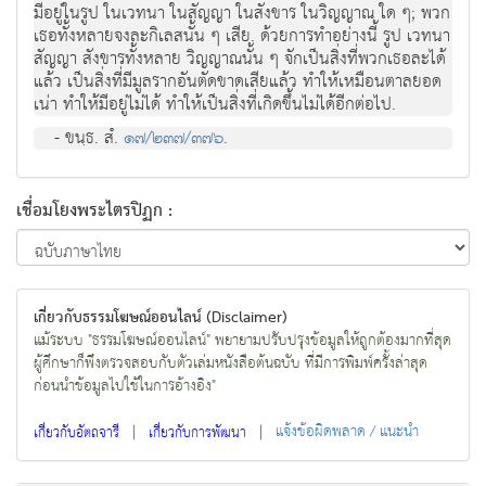
มีอยู่ในรูป ในเวทนา ในสัญญา ในสังขาร ในวิญญาณ ใด ๆ; พวก
เธอทั้งหลายจงละกิเลสนั้น ๆ เสีย. ด้วยการทำอย่างนี้ รูป เวทนา
สัญญา สังขารทั้งหลาย วิญญาณนั้น ๆ จักเป็นสิ่งที่พวกเธอละได้
แล้ว เป็นสิ่งที่มีมูลรากอันตัดขาดเสียแล้ว ทำให้เหมือนตาลยอด
เน่า ทำให้มีอยู่ไม่ได้ ทำให้เป็นสิ่งที่เกิดขึ้นไม่ได้อีกต่อไป.
- ขนฺธ. สํ.
๑๗/๒๓๗/๓๗๖
.
เชื่อมโยงพระไตรปิฏก :
เกี่ยวกับธรรมโฆษณ์ออนไลน์ (Disclaimer)
แม้ระบบ "ธรรมโฆษณ์ออนไลน์" พยายามปรับปรุงข้อมูลให้ถูกต้องมากที่สุด
ผู้ศึกษาก็พึงตรวจสอบกับตัวเล่มหนังสือต้นฉบับ ที่มีการพิมพ์ครั้งล่าสุด
ก่อนนำข้อมูลไปใช้ในการอ้างอิง"
|
|
แจ้งข้อผิดพลาด / แนะนำ
เกี่ยวกับอัตถจารี
เกี่ยวกับการพัฒนา