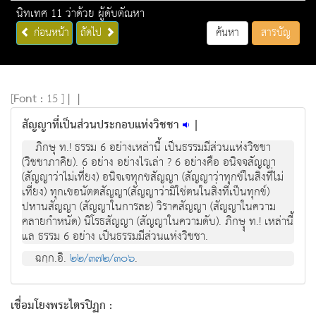
นิทเทศ 11 ว่าด้วย ผู้ดับตัณหา
ก่อนหน้า
ถัดไป
ค้นหา
สารบัญ
[
Font :
15 ]
|
|
สัญญาที่เป็นส่วนประกอบแห่งวิชชา
|
ภิกษุ ท.! ธรรม 6 อย่างเหล่านี้ เป็นธรรมมีส่วนแห่งวิชชา
(วิชชาภาคิย). 6 อย่าง อย่างไรเล่า ? 6 อย่างคือ อนิจจสัญญา
(สัญญาว่าไม่เที่ยง) อนิจเจทุกขสัญญา (สัญญาว่าทุกข์ในสิ่งที่ไม่
เที่ยง) ทุกเขอนัตตสัญญา(สัญญาว่ามิใช่ตนในสิ่งที่เป็นทุกข์)
ปหานสัญญา (สัญญาในการละ) วิราคสัญญา (สัญญาในความ
คลายกำหนัด) นิโรธสัญญา (สัญญาในความดับ). ภิกษุุ ท.! เหล่านี้
แล ธรรม 6 อย่าง เป็นธรรมมีส่วนแห่งวิชชา.
ฉกฺก.อิ.
๒๒/๓๗๒/๓๐๖
.
เชื่อมโยงพระไตรปิฏก :