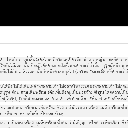
แตภูเขา ไหลไปทางต่ำสิ้นระยะไกล มีกระแสเชี่ยวจัด. ถาหากหญากาสะก็ตา
ญาหรือตนไมเหลานั้น ก็จะถึงยอยลงปกฝงทั้งสองของแมน้ำนั้น. บุรุษผูหนึ
ไมก็ตาม สิ่งเหลานั้นก็จะพึงขาดหลุดไป (เพราะกระแสเชี่ยวจัดของแมน้ํา).
ไดยินไดฟง ไมไดเห็นเหลาพระอริยเจา ไมฉลาดในธรรมของพระอริยเจา ไมถู
ตบุรุษ ยอม
ตามเห็นพรอม (คือเห็นดิ่งอยูเปนประจํา) ซึ่งรูป
โดยความเปนต
ามีอยูในรูป, รูปนั้นยอมแตกสลายแกเขา เขายอมถึงการพินาศ เพราะขอนั้นเป
ความเปนคน หรือตามเห็นพรอม ซึ่งตน วามีเวทนา หรือตามเห็นพรอม ซึ่งเว
ารพินาศ เพราะขอนั้นเปนเหตุ บาง;
ความเปนตน หรือตามเห็นพรอม ซึ่งตน วามีสัญญา หรือตามเห็นพรอม ซึ่งสั