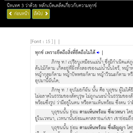
นิทเทศ 3 ว่าด้วย หลักเบ็ดเตล็ดเกี่ยวกับความทุกข์
ก่อนหน้า
ถัดไป
[
Font :
15 ]
|
|
ทุกข์ เพราะยึดถือสิ่งที่ยึดถือไม่ได้
|
ภิกษุ ท.! เปรียบเหมือนแมน้ำ ซึ่งมีกําเนิด
ตนไมก็ตาม เกิดอยูที่ฝงทั้งสองของแมน้ำนั้นไซร, ห
หญากุสะก็ตาม หญาปพพชะก็ตาม หญาวีรณะก็ตาม หรือตน
อุปมานี้ฉันใด;
ภิกษุ ท .! อุปไมยก็ฉัน นั้น คือ บุถุชน ผูไม
ไมฉลาดในธรรมของสัตบุรุษ ไมถูกแนะนําในธรรมของสั
พรอมซึ่งรูป ว่ามีอยู่ในตน หรือตามเห็นพรอม ซึ่งตน ว
บุถุชนนั้น ยอม
ตามเห็นพรอม ซึ่งเวทนา
โดย
ยูในเวทนา, เวทนานั้นยอมแตกสลายแกเขา เขายอมถึงก
บุถุชนนั้น ยอม
ตามเห็นพรอม ซึ่งสัญญา
โดย