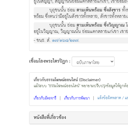
ยูในสัญญา, สัญญานั้นยอมแตกสลายแกเขา, เขายอมถึง
บุถุชนนั้น ยอม
ตามเห็นพรอม ซึ่งสังขาร
ทั้
พรอม ซึ่งตนวามีอยูในสังขารทั้งหลาย, สังขารทั้งหลา
บุถุชนนั้น ยอม
ตามเห็นพรอม ซึ่งวิญญาณ
โ
อยูในวิญญาณ, วิญญาณนั้น ยอมแตกสลายแกเขา เขาย
- ขนฺธ. สํ.
๑๗/๑๖๘/๒๓๗
.
เชื่อมโยงพระไตรปิฏก :
เกี่ยวกับธรรมโฆษณ์ออนไลน์ (Disclaimer)
แม้ระบบ "ธรรมโฆษณ์ออนไลน์" พยายามปรับปรุงข้อมูลให้ถูกต้องมา
|
|
แจ้งข้อผิดพลาด / 
เกี่ยวกับอัตถจารี
เกี่ยวกับการพัฒนา
หนังสือที่เกี่ยวข้อง