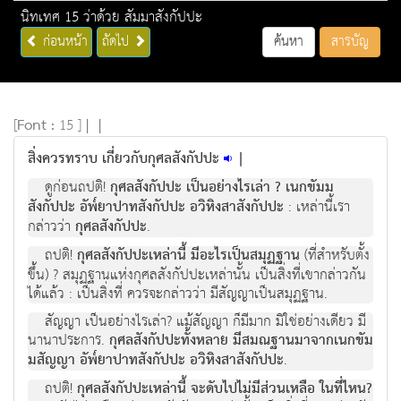
นิทเทศ 15 ว่าด้วย สัมมาสังกัปปะ
ก่อนหน้า
ถัดไป
ค้นหา
สารบัญ
[
Font :
15 ]
|
|
สิ่งควรทราบ เกี่ยวกับกุศลสังกัปปะ
|
ดูก่อนถปติ!
กุศลสังกัปปะ เป็นอย่างไรเล่า ? เนกขัมม
สังกัปปะ อัพ๎ยาปาทสังกัปปะ อวิหิงสาสังกัปปะ
: เหล่านี้เรา
กล่าวว่า
กุศลสังกัปปะ
.
ถปติ!
กุศลสังกัปปะเหล่านี้ มีอะไรเป็นสมุฏฐาน
(ที่สําหรับตั้ง
ขึ้น) ? สมุฏฐานแห่งกุศลสังกัปปะเหล่านั้น เป็นสิ่งที่เขากล่าวกัน
ได้แล้ว : เป็นสิ่งที่ ควรจะกล่าวว่า มีสัญญาเป็นสมุฏฐาน.
สัญญา เป็นอย่างไรเล่า? แม้สัญญา ก็มีมาก มิใช่อย่างเดียว มี
นานาประการ.
กุศลสังกัปปะทั้งหลาย มีสมณฐานมาจากเนกขัม
มสัญญา อัพ๎ยาปาทสังกัปปะ อวิหิงสาสังกัปปะ
.
ถปติ!
กุศลสังกัปปะเหล่านี้ จะดับไปไม่มีส่วนเหลือ ในที่ไหน?